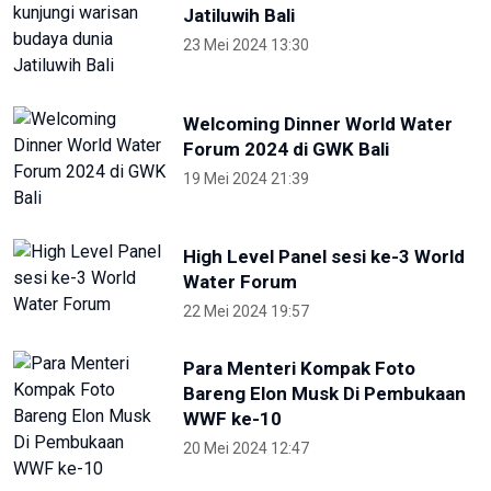
Otorita IKN Ajak Generasi Muda Lawan
Disinformasi dan Hoaks
1 Mei 2026 14:52
Terkini
NTB renovasi GOR 17 Desember
untuk persiapan PON XXII
22 Juli 2026 21:20
Porprov NTB 2026 resmi digelar,
jadi persiapan menuju PON 2028
16 Juli 2026 21:52