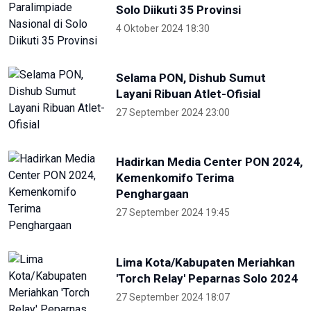
Water Forum
22 Mei 2024 19:57
Para Menteri Kompak Foto
Bareng Elon Musk Di Pembukaan
WWF ke-10
20 Mei 2024 12:47
ANTARA
NTB renovasi GOR 17 Desember
untuk persiapan PON XXII
22 Juli 2026 21:20
Porprov NTB 2026 resmi digelar,