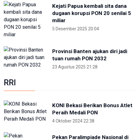
Foto pilihan pekan keempat Mei
2024
27 Mei 2024 05:11
Partisipan World Water Forum
kunjungi warisan budaya dunia
Jatiluwih Bali
23 Mei 2024 13:30
Welcoming Dinner World Water
Forum 2024 di GWK Bali
19 Mei 2024 21:39
High Level Panel sesi ke-3 World