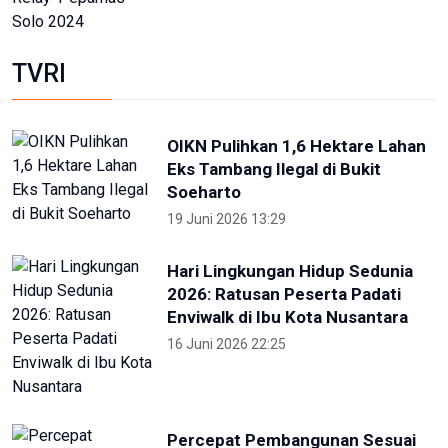
jadi persiapan menuju PON 2028
16 Juli 2026 21:52
Skate Day 2026 jaring atlet
Porprov dan PON dari Kaltara
22 Juni 2026 02:34
Kejati Papua kembali sita dana
dugaan korupsi PON 20 senilai 5
miliar
5 Desember 2025 20:04
Provinsi Banten ajukan diri jadi
tuan rumah PON 2032
23 Agustus 2025 21:28