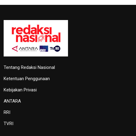
Kemenkomifo Terima
Penghargaan
27 September 2024 19:45
Lima Kota/Kabupaten Meriahkan
'Torch Relay' Peparnas Solo 2024
27 September 2024 18:07
TVRI
OIKN Pulihkan 1,6 Hektare Lahan
Eks Tambang Ilegal di Bukit
Soeharto
19 Juni 2026 13:29