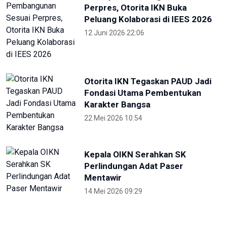
RRI
KONI Bekasi Berikan Bonus Atlet
Peraih Medali PON
4 Oktober 2024 22:38
Pekan Paralimpiade Nasional di
Solo Diikuti 35 Provinsi
4 Oktober 2024 18:30
Selama PON, Dishub Sumut
Layani Ribuan Atlet-Ofisial
27 September 2024 23:00
Hadirkan Media Center PON 2024,