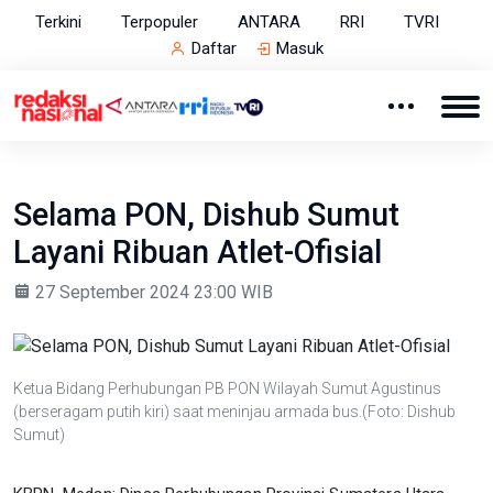
Terkini
Terpopuler
ANTARA
RRI
TVRI
Daftar
Masuk
Selama PON, Dishub Sumut
Layani Ribuan Atlet-Ofisial
27 September 2024 23:00 WIB
Ketua Bidang Perhubungan PB PON Wilayah Sumut Agustinus
(berseragam putih kiri) saat meninjau armada bus.(Foto: Dishub
Sumut)