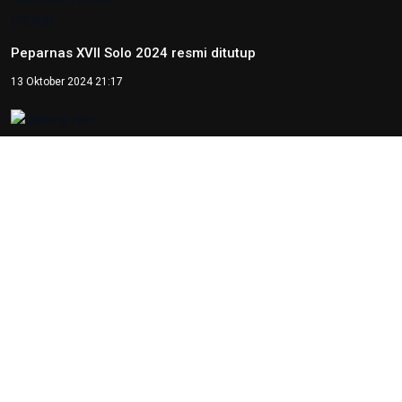
Peparnas XVII Solo 2024 resmi ditutup
13 Oktober 2024 21:17
Jateng raih medali emas goalball putra pada Peparnas XVII
Solo 2024
12 Oktober 2024 17:21