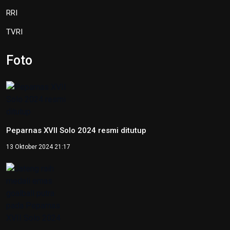
19 Juni 2026 13:29
Hari Lingkungan Hidup Sedunia
2026: Ratusan Peserta Padati
Enviwalk di Ibu Kota Nusantara
16 Juni 2026 22:25
Percepat Pembangunan Sesuai
Perpres, Otorita IKN Buka
Peluang Kolaborasi di IEES 2026
12 Juni 2026 22:06
Otorita IKN Tegaskan PAUD Jadi
Fondasi Utama Pembentukan