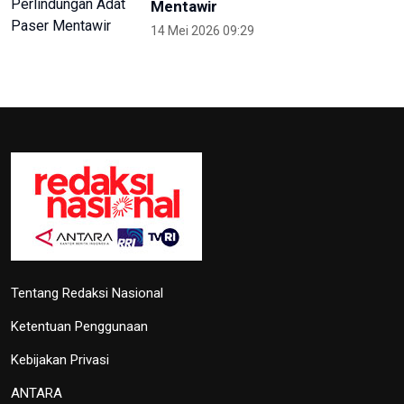
Hadirkan Media Center PON 2024,
Kemenkomifo Terima
Penghargaan
27 September 2024 19:45
Lima Kota/Kabupaten Meriahkan
'Torch Relay' Peparnas Solo 2024
27 September 2024 18:07
TVRI
OIKN Pulihkan 1,6 Hektare Lahan
Eks Tambang Ilegal di Bukit
Soeharto