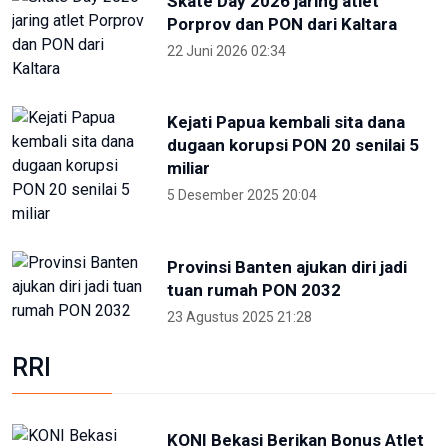
Enviwalk di Ibu Kota Nusantara
16 Juni 2026 22:25
Terpopuler
Foto pilihan pekan keempat Mei
2024
27 Mei 2024 05:11
Partisipan World Water Forum
kunjungi warisan budaya dunia
Jatiluwih Bali
23 Mei 2024 13:30
Welcoming Dinner World Water
Forum 2024 di GWK Bali