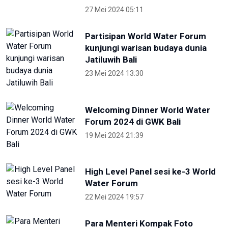
Otorita IKN Ajak Generasi Muda Lawan
Disinformasi dan Hoaks
1 Mei 2026 14:52
Terkini
NTB renovasi GOR 17 Desember
untuk persiapan PON XXII
22 Juli 2026 21:20