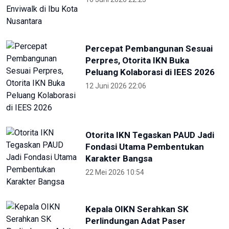
23 Agustus 2025 21:28
RRI
KONI Bekasi Berikan Bonus Atlet
Peraih Medali PON
4 Oktober 2024 22:38
Pekan Paralimpiade Nasional di
Solo Diikuti 35 Provinsi
4 Oktober 2024 18:30
Selama PON, Dishub Sumut
Layani Ribuan Atlet-Ofisial
27 September 2024 23:00