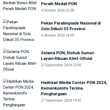
19 Mei 2024 21:39
High Level Panel sesi ke-3 World
Water Forum
22 Mei 2024 19:57
Para Menteri Kompak Foto
Bareng Elon Musk Di Pembukaan
WWF ke-10
20 Mei 2024 12:47
ANTARA
NTB renovasi GOR 17 Desember
untuk persiapan PON XXII
22 Juli 2026 21:20