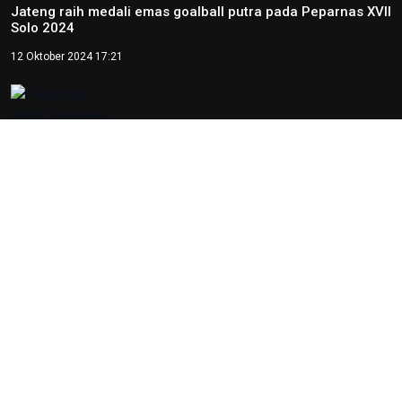
Karakter Bangsa
22 Mei 2026 10:54
Kepala OIKN Serahkan SK
Perlindungan Adat Paser
Mentawir
14 Mei 2026 09:29