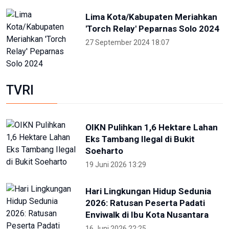
Porprov NTB 2026 resmi digelar,
jadi persiapan menuju PON 2028
16 Juli 2026 21:52
Skate Day 2026 jaring atlet
Porprov dan PON dari Kaltara
22 Juni 2026 02:34
Kejati Papua kembali sita dana
dugaan korupsi PON 20 senilai 5
miliar
5 Desember 2025 20:04
Provinsi Banten ajukan diri jadi
tuan rumah PON 2032