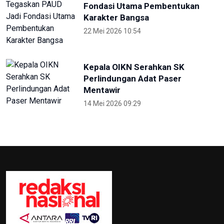
Pekan Paralimpiade Nasional di
Solo Diikuti 35 Provinsi
4 Oktober 2024 18:30
Selama PON, Dishub Sumut
Layani Ribuan Atlet-Ofisial
27 September 2024 23:00
Hadirkan Media Center PON 2024,
Kemenkomifo Terima
Penghargaan
27 September 2024 19:45
Lima Kota/Kabupaten Meriahkan
'Torch Relay' Peparnas Solo 2024