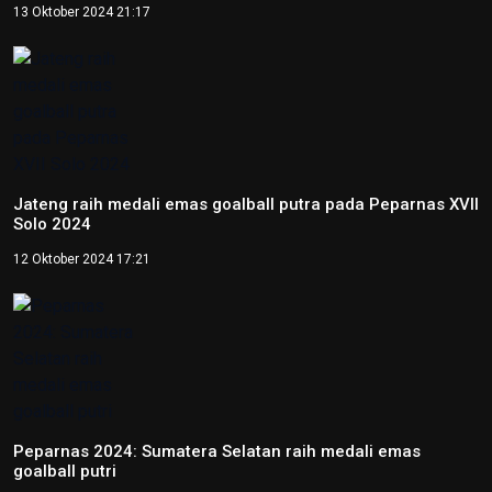
Percepat Pembangunan Sesuai
Perpres, Otorita IKN Buka
Peluang Kolaborasi di IEES 2026
12 Juni 2026 22:06
Otorita IKN Tegaskan PAUD Jadi
Fondasi Utama Pembentukan
Karakter Bangsa
22 Mei 2026 10:54
Kepala OIKN Serahkan SK
Perlindungan Adat Paser
Mentawir
14 Mei 2026 09:29