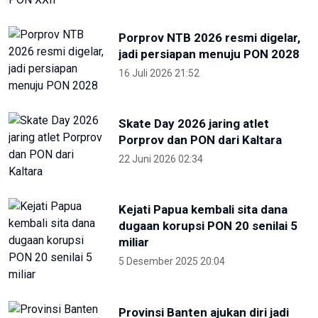
OIKN Pulihkan 1,6 Hektare Lahan
Eks Tambang Ilegal di Bukit
Soeharto
19 Juni 2026 13:29
Hari Lingkungan Hidup Sedunia
2026: Ratusan Peserta Padati
Enviwalk di Ibu Kota Nusantara
16 Juni 2026 22:25
Terpopuler
Foto pilihan pekan keempat Mei
2024
27 Mei 2024 05:11