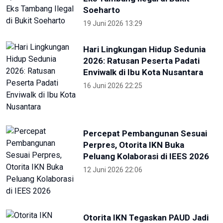
Kejati Papua kembali sita dana
dugaan korupsi PON 20 senilai 5
miliar
5 Desember 2025 20:04
Provinsi Banten ajukan diri jadi
tuan rumah PON 2032
23 Agustus 2025 21:28
RRI
KONI Bekasi Berikan Bonus Atlet
Peraih Medali PON
4 Oktober 2024 22:38