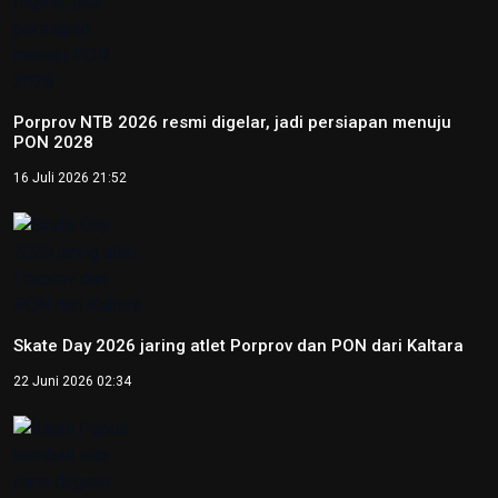
Peparnas 2024: Sumatera Selatan raih medali emas
goalball putri
12 Oktober 2024 14:56
Peparnas 2024: Petenis DI Yogyakarta Kevin Sanjaya raih