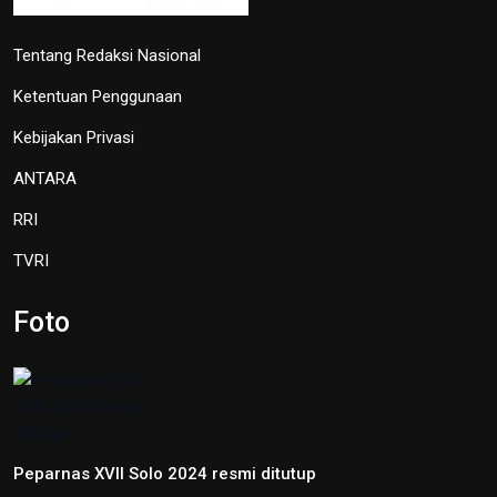
27 September 2024 18:07
TVRI
OIKN Pulihkan 1,6 Hektare Lahan
Eks Tambang Ilegal di Bukit
Soeharto
19 Juni 2026 13:29
Hari Lingkungan Hidup Sedunia
2026: Ratusan Peserta Padati
Enviwalk di Ibu Kota Nusantara
16 Juni 2026 22:25