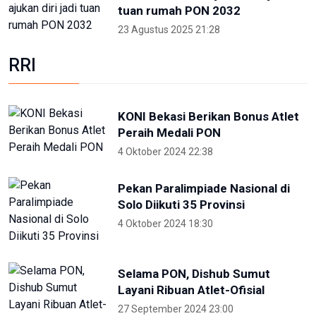
Partisipan World Water Forum
kunjungi warisan budaya dunia
Jatiluwih Bali
23 Mei 2024 13:30
Welcoming Dinner World Water
Forum 2024 di GWK Bali
19 Mei 2024 21:39
High Level Panel sesi ke-3 World
Water Forum
22 Mei 2024 19:57
Para Menteri Kompak Foto
Bareng Elon Musk Di Pembukaan
WWF ke-10
20 Mei 2024 12:47