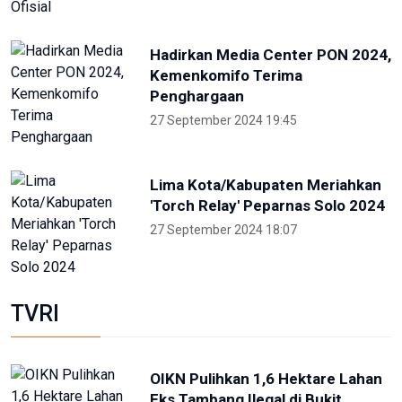
ANTARA
NTB renovasi GOR 17 Desember
untuk persiapan PON XXII
22 Juli 2026 21:20
Porprov NTB 2026 resmi digelar,
jadi persiapan menuju PON 2028
16 Juli 2026 21:52
Skate Day 2026 jaring atlet
Porprov dan PON dari Kaltara
22 Juni 2026 02:34