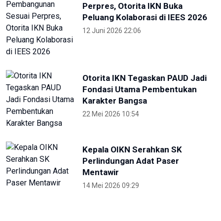
Selama PON, Dishub Sumut
Layani Ribuan Atlet-Ofisial
27 September 2024 23:00
Hadirkan Media Center PON 2024,
Kemenkomifo Terima
Penghargaan
27 September 2024 19:45
Lima Kota/Kabupaten Meriahkan
'Torch Relay' Peparnas Solo 2024
27 September 2024 18:07