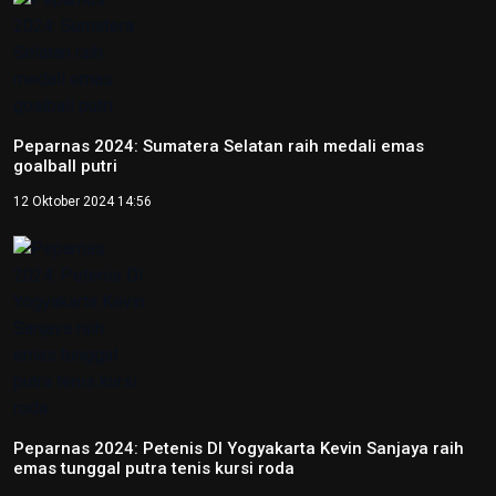
Tentang Redaksi Nasional
Ketentuan Penggunaan
Kebijakan Privasi
ANTARA
RRI
TVRI
Foto