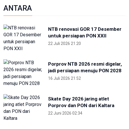
19 Juni 2026 13:29
Hari Lingkungan Hidup Sedunia
2026: Ratusan Peserta Padati
Enviwalk di Ibu Kota Nusantara
16 Juni 2026 22:25
Terpopuler
Foto pilihan pekan keempat Mei
2024
27 Mei 2024 05:11
Partisipan World Water Forum
kunjungi warisan budaya dunia
Jatiluwih Bali