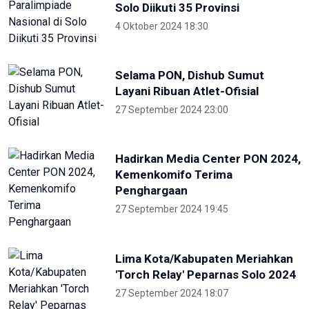
NTB renovasi GOR 17 Desember
untuk persiapan PON XXII
22 Juli 2026 21:20
Porprov NTB 2026 resmi digelar,
jadi persiapan menuju PON 2028
16 Juli 2026 21:52
Skate Day 2026 jaring atlet
Porprov dan PON dari Kaltara
22 Juni 2026 02:34
Kejati Papua kembali sita dana
dugaan korupsi PON 20 senilai 5