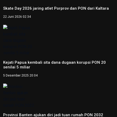
Peparnas 2024: Petenis Papua Agus Fitriadi raih emas
tunggal putra tenis kursi roda
12 Oktober 2024 14:06
Video
NTB renovasi GOR 17 Desember untuk persiapan PON XXII