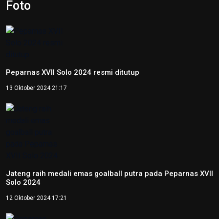
12 Juni 2026 22:06
Otorita IKN Tegaskan PAUD Jadi
Fondasi Utama Pembentukan
Karakter Bangsa
22 Mei 2026 10:54
Kepala OIKN Serahkan SK
Perlindungan Adat Paser
Mentawir
14 Mei 2026 09:29