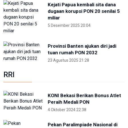
23 Mei 2024 13:30
Welcoming Dinner World Water
Forum 2024 di GWK Bali
19 Mei 2024 21:39
High Level Panel sesi ke-3 World
Water Forum
22 Mei 2024 19:57
Para Menteri Kompak Foto
Bareng Elon Musk Di Pembukaan
WWF ke-10
20 Mei 2024 12:47
ANTARA