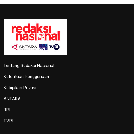
TVRI
OIKN Pulihkan 1,6 Hektare Lahan
Eks Tambang Ilegal di Bukit
Soeharto
19 Juni 2026 13:29
Hari Lingkungan Hidup Sedunia
2026: Ratusan Peserta Padati
Enviwalk di Ibu Kota Nusantara
16 Juni 2026 22:25
Percepat Pembangunan Sesuai
Perpres, Otorita IKN Buka
Peluang Kolaborasi di IEES 2026