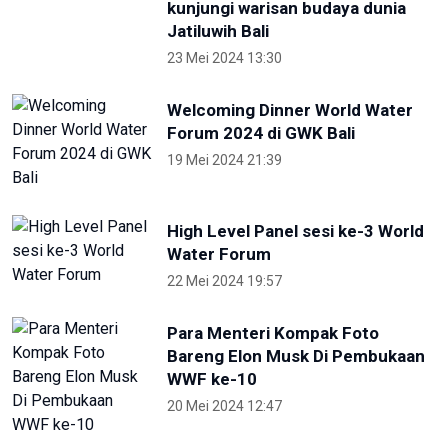
NTB renovasi GOR 17 Desember
untuk persiapan PON XXII
22 Juli 2026 21:20
Porprov NTB 2026 resmi digelar,
jadi persiapan menuju PON 2028
16 Juli 2026 21:52
Skate Day 2026 jaring atlet
Porprov dan PON dari Kaltara
22 Juni 2026 02:34
OIKN Pulihkan 1,6 Hektare Lahan
Eks Tambang Ilegal di Bukit
Soeharto