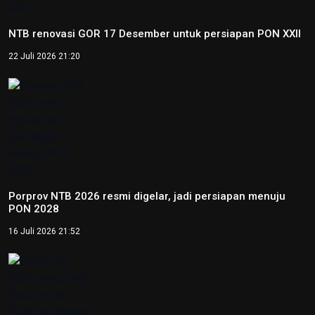
Peparnas 2024: Sumatera Selatan raih medali emas
goalball putri
12 Oktober 2024 14:56
Peparnas 2024: Petenis DI Yogyakarta Kevin Sanjaya raih
emas tunggal putra tenis kursi roda
12 Oktober 2024 14:37