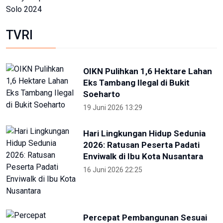
miliar
5 Desember 2025 20:04
Provinsi Banten ajukan diri jadi
tuan rumah PON 2032
23 Agustus 2025 21:28
RRI
KONI Bekasi Berikan Bonus Atlet
Peraih Medali PON
4 Oktober 2024 22:38
Pekan Paralimpiade Nasional di
Solo Diikuti 35 Provinsi
4 Oktober 2024 18:30