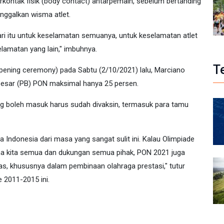
berkontak fisik (body contact) antarpemain, sebelum bertanding
nggalkan wisma atlet.
 dari itu untuk keselamatan semuanya, untuk keselamatan atlet
elamatan yang lain," imbuhnya.
T
ening ceremony) pada Sabtu (2/10/2021) lalu, Marciano
 Besar (PB) PON maksimal hanya 25 persen.
ng boleh masuk harus sudah divaksin, termasuk para tamu
 Indonesia dari masa yang sangat sulit ini. Kalau Olimpiade
sama kita semua dan dukungan semua pihak, PON 2021 juga
as, khususnya dalam pembinaan olahraga prestasi," tutur
 2011-2015 ini.