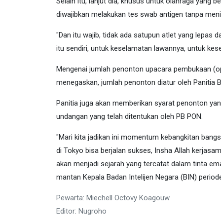
Selain itu, lanjut dia, khusus untuk olahraga yang 
diwajibkan melakukan tes swab antigen tanpa meni
"Dan itu wajib, tidak ada satupun atlet yang lepas
itu sendiri, untuk keselamatan lawannya, untuk kes
Mengenai jumlah penonton upacara pembukaan (op
menegaskan, jumlah penonton diatur oleh Panitia
Panitia juga akan memberikan syarat penonton ya
undangan yang telah ditentukan oleh PB PON.
"Mari kita jadikan ini momentum kebangkitan bangsa
di Tokyo bisa berjalan sukses, Insha Allah kerja
akan menjadi sejarah yang tercatat dalam tinta em
mantan Kepala Badan Intelijen Negara (BIN) periode
Pewarta: Miechell Octovy Koagouw
Editor: Nugroho