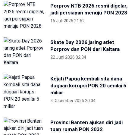
Soeharto
19 Juni 2026 13:29
Hari Lingkungan Hidup Sedunia
2026: Ratusan Peserta Padati
Enviwalk di Ibu Kota Nusantara
16 Juni 2026 22:25
Terpopuler
Foto pilihan pekan keempat Mei
2024
27 Mei 2024 05:11
Partisipan World Water Forum
kunjungi warisan budaya dunia