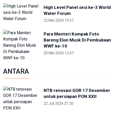
NTB renovasi GOR 17 Desember
untuk persiapan PON XXII
22 Juli 2026 21:20
Porprov NTB 2026 resmi digelar,
jadi persiapan menuju PON 2028
16 Juli 2026 21:52
Skate Day 2026 jaring atlet
Porprov dan PON dari Kaltara
22 Juni 2026 02:34
OIKN Pulihkan 1,6 Hektare Lahan
Eks Tambang Ilegal di Bukit