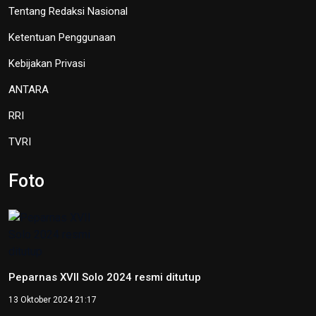
TVRI
OIKN Pulihkan 1,6 Hektare Lahan
Eks Tambang Ilegal di Bukit
Soeharto
19 Juni 2026 13:29
Hari Lingkungan Hidup Sedunia
2026: Ratusan Peserta Padati
Enviwalk di Ibu Kota Nusantara
16 Juni 2026 22:25
Percepat Pembangunan Sesuai