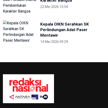
Solo Diikuti 35 Provinsi
4 Oktober 2024 18:30
Selama PON, Dishub Sumut
Layani Ribuan Atlet-Ofisial
27 September 2024 23:00
Hadirkan Media Center PON 2024,
Kemenkomifo Terima
Penghargaan
27 September 2024 19:45
Lima Kota/Kabupaten Meriahkan
'Torch Relay' Peparnas Solo 2024
27 September 2024 18:07