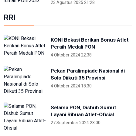
Jatiluwih Bali
23 Mei 2024 13:30
Welcoming Dinner World Water
Forum 2024 di GWK Bali
19 Mei 2024 21:39
High Level Panel sesi ke-3 World
Water Forum
22 Mei 2024 19:57
Para Menteri Kompak Foto
Bareng Elon Musk Di Pembukaan
WWF ke-10
20 Mei 2024 12:47