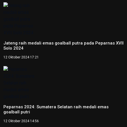
Perpres, Otorita IKN Buka
Peluang Kolaborasi di IEES 2026
12 Juni 2026 22:06
Otorita IKN Tegaskan PAUD Jadi
Fondasi Utama Pembentukan
Karakter Bangsa
22 Mei 2026 10:54
Kepala OIKN Serahkan SK
Perlindungan Adat Paser
Mentawir
14 Mei 2026 09:29