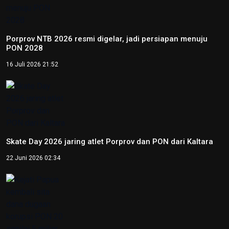
Peparnas 2024: Sumatera Selatan raih medali emas
goalball putri
12 Oktober 2024 14:56
Peparnas 2024: Petenis DI Yogyakarta Kevin Sanjaya raih
emas tunggal putra tenis kursi roda