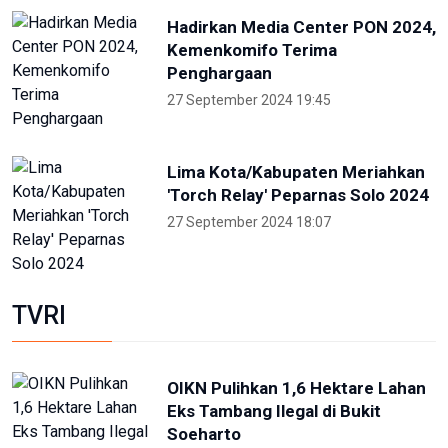
ANTARA
NTB renovasi GOR 17 Desember
untuk persiapan PON XXII
22 Juli 2026 21:20
Porprov NTB 2026 resmi digelar,
jadi persiapan menuju PON 2028
16 Juli 2026 21:52
Skate Day 2026 jaring atlet
Porprov dan PON dari Kaltara
22 Juni 2026 02:34