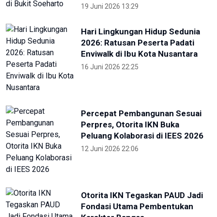
Kejati Papua kembali sita dana
dugaan korupsi PON 20 senilai 5
miliar
5 Desember 2025 20:04
Provinsi Banten ajukan diri jadi
tuan rumah PON 2032
23 Agustus 2025 21:28
RRI
KONI Bekasi Berikan Bonus Atlet
Peraih Medali PON
4 Oktober 2024 22:38
Pekan Paralimpiade Nasional di