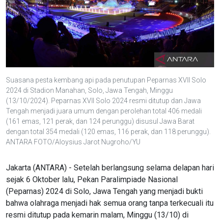
Suasana pesta kembang api pada penutupan Peparnas XVII Solo
2024 di Stadion Manahan, Solo, Jawa Tengah, Minggu
(13/10/2024). Peparnas XVII Solo 2024 resmi ditutup dan Jawa
Tengah menjadi juara umum dengan perolehan total 406 medali
(161 emas, 121 perak, dan 124 perunggu) disusul Jawa Barat
dengan total 354 medali (120 emas, 116 perak, dan 118 perunggu).
ANTARA FOTO/Aloysius Jarot Nugroho/YU
Jakarta (ANTARA) - Setelah berlangsung selama delapan hari
sejak 6 Oktober lalu, Pekan Paralimpiade Nasional
(Peparnas) 2024 di Solo, Jawa Tengah yang menjadi bukti
bahwa olahraga menjadi hak semua orang tanpa terkecuali itu
resmi ditutup pada kemarin malam, Minggu (13/10) di