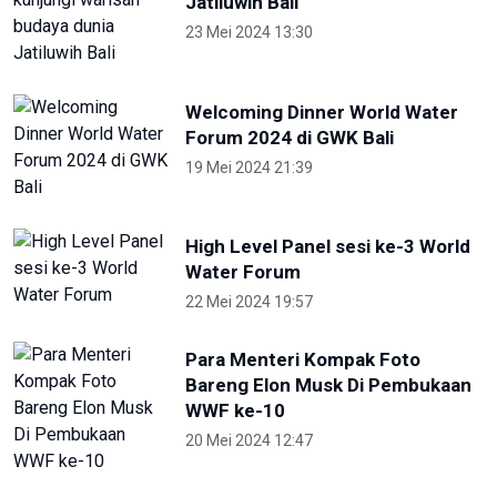
Otorita IKN Ajak Generasi Muda Lawan
Disinformasi dan Hoaks
1 Mei 2026 14:52
Terkini
NTB renovasi GOR 17 Desember
untuk persiapan PON XXII
22 Juli 2026 21:20
Porprov NTB 2026 resmi digelar,
jadi persiapan menuju PON 2028
16 Juli 2026 21:52