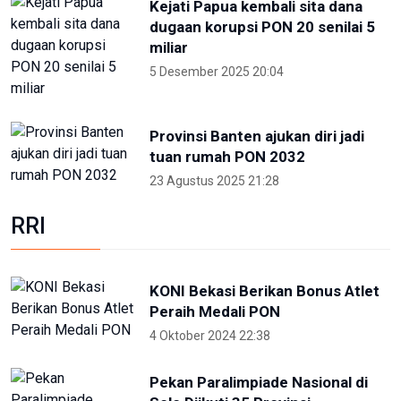
Foto pilihan pekan keempat Mei
2024
27 Mei 2024 05:11
Partisipan World Water Forum
kunjungi warisan budaya dunia
Jatiluwih Bali
23 Mei 2024 13:30
Welcoming Dinner World Water
Forum 2024 di GWK Bali
19 Mei 2024 21:39
High Level Panel sesi ke-3 World