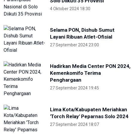
Water Forum
22 Mei 2024 19:57
Para Menteri Kompak Foto
Bareng Elon Musk Di Pembukaan
WWF ke-10
20 Mei 2024 12:47
ANTARA
NTB renovasi GOR 17 Desember
untuk persiapan PON XXII
22 Juli 2026 21:20
Porprov NTB 2026 resmi digelar,
jadi persiapan menuju PON 2028