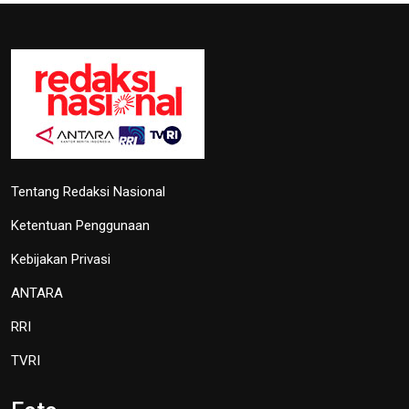
Kemenkomifo Terima
Penghargaan
27 September 2024 19:45
Lima Kota/Kabupaten Meriahkan
'Torch Relay' Peparnas Solo 2024
27 September 2024 18:07
TVRI
OIKN Pulihkan 1,6 Hektare Lahan
Eks Tambang Ilegal di Bukit
Soeharto
19 Juni 2026 13:29