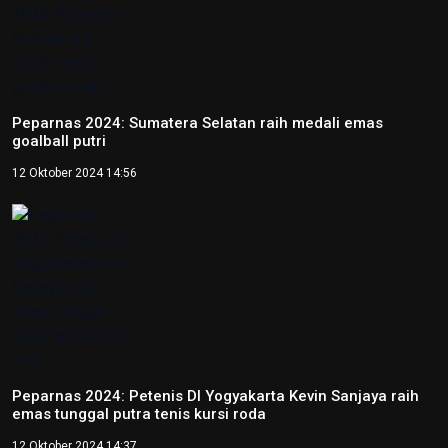
Kepala OIKN Serahkan SK
Perlindungan Adat Paser
Mentawir
14 Mei 2026 09:29
Tentang Redaksi Nasional