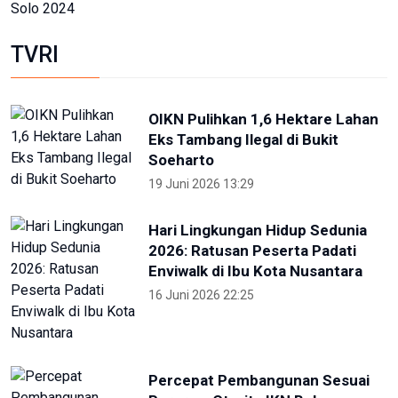
16 Juli 2026 21:52
Skate Day 2026 jaring atlet
Porprov dan PON dari Kaltara
22 Juni 2026 02:34
Kejati Papua kembali sita dana
dugaan korupsi PON 20 senilai 5
miliar
5 Desember 2025 20:04
Provinsi Banten ajukan diri jadi
tuan rumah PON 2032
23 Agustus 2025 21:28