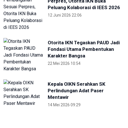
RRI
KONI Bekasi Berikan Bonus Atlet
Peraih Medali PON
4 Oktober 2024 22:38
Pekan Paralimpiade Nasional di
Solo Diikuti 35 Provinsi
4 Oktober 2024 18:30
Selama PON, Dishub Sumut
Layani Ribuan Atlet-Ofisial
27 September 2024 23:00
Hadirkan Media Center PON 2024,