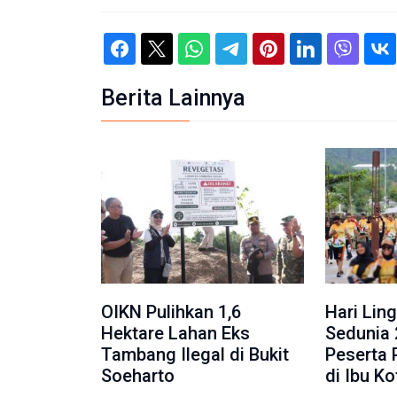
Berita Lainnya
OIKN Pulihkan 1,6
Hari Lin
Hektare Lahan Eks
Sedunia 
Tambang Ilegal di Bukit
Peserta 
Soeharto
di Ibu K