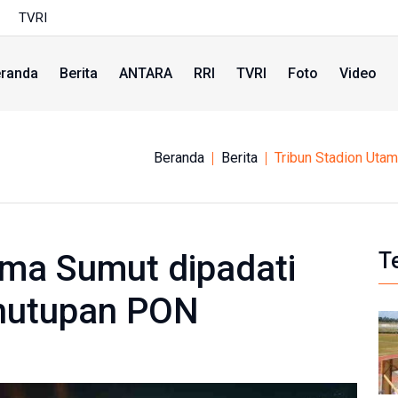
TVRI
randa
Berita
ANTARA
RRI
TVRI
Foto
Video
Beranda
Berita
Tribun Stadion Uta
ama Sumut dipadati
T
nutupan PON