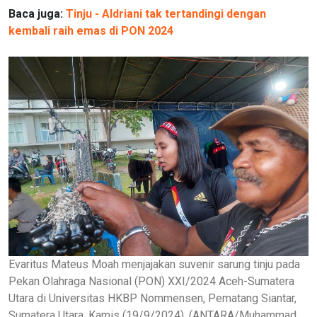
Baca juga:
Tinju - Aldriani tak tertandingi dengan
kembali raih emas di PON 2024
Evaritus Mateus Moah menjajakan suvenir sarung tinju pada
Pekan Olahraga Nasional (PON) XXI/2024 Aceh-Sumatera
Utara di Universitas HKBP Nommensen, Pematang Siantar,
Sumatera Utara, Kamis (19/9/2024). (ANTARA/Muhammad