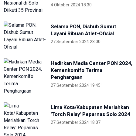
22 Mei 2024 19:57
Para Menteri Kompak Foto
Bareng Elon Musk Di Pembukaan
WWF ke-10
20 Mei 2024 12:47
ANTARA
NTB renovasi GOR 17 Desember
untuk persiapan PON XXII
22 Juli 2026 21:20
Porprov NTB 2026 resmi digelar,
jadi persiapan menuju PON 2028