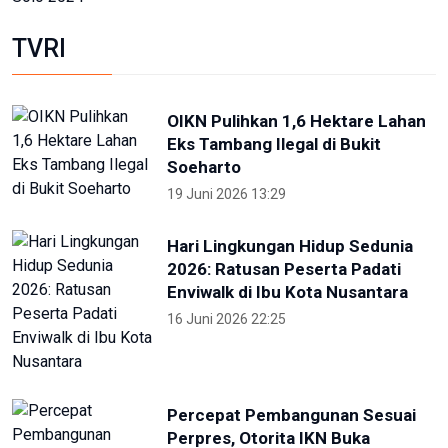
16 Juli 2026 21:52
Skate Day 2026 jaring atlet
Porprov dan PON dari Kaltara
22 Juni 2026 02:34
Kejati Papua kembali sita dana
dugaan korupsi PON 20 senilai 5
miliar
5 Desember 2025 20:04
Provinsi Banten ajukan diri jadi
tuan rumah PON 2032
23 Agustus 2025 21:28
RRI