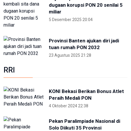
Foto pilihan pekan keempat Mei
2024
27 Mei 2024 05:11
Partisipan World Water Forum
kunjungi warisan budaya dunia
Jatiluwih Bali
23 Mei 2024 13:30
Welcoming Dinner World Water
Forum 2024 di GWK Bali
19 Mei 2024 21:39
High Level Panel sesi ke-3 World
Water Forum