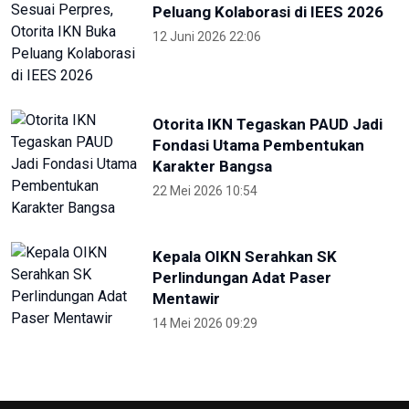
KONI Bekasi Berikan Bonus Atlet
Peraih Medali PON
4 Oktober 2024 22:38
Pekan Paralimpiade Nasional di
Solo Diikuti 35 Provinsi
4 Oktober 2024 18:30
Selama PON, Dishub Sumut
Layani Ribuan Atlet-Ofisial
27 September 2024 23:00
Hadirkan Media Center PON 2024,
Kemenkomifo Terima