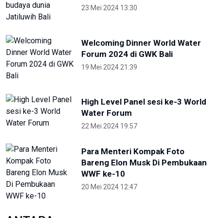
Otorita IKN Ajak Generasi Muda Lawan
Disinformasi dan Hoaks
1 Mei 2026 14:52
Terkini
NTB renovasi GOR 17 Desember
untuk persiapan PON XXII
22 Juli 2026 21:20
Porprov NTB 2026 resmi digelar,
jadi persiapan menuju PON 2028
16 Juli 2026 21:52