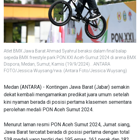
Atlet BMX Jawa Barat Ahmad Syahrul beraksi dalam final balap
sepeda BMX freestyle park PON XXI Aceh-Sumut 2024 di arena BMX
Dispora, Medan, Sumut, Kamis (19/9/2024). . ANTARA
FOTO/Jessica Wuysang/rwa. (Antara Foto/Jessica Wuysang)
Medan (ANTARA) - Kontingen Jawa Barat (Jabar) semakin
dekat kembali mengamankan predikat juara umum setelah
kini nyaman berada di posisi pertama klasemen sementara
perolehan medali PON Aceh Sumut 2024.
Menurut laman resmi PON Aceh Sumut 2024, Jumat siang,
Jawa Barat tercatat berada di posisi pertama dengan total
538 medali yang terdiri dari 195 emas, 161 perak dan 182