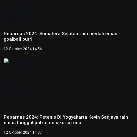
Kepala OIKN Serahkan SK
Perlindungan Adat Paser
Mentawir
14 Mei 2026 09:29
Tentang Redaksi Nasional
Ketentuan Penggunaan