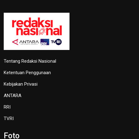
Penghargaan
27 September 2024 19:45
Lima Kota/Kabupaten Meriahkan
'Torch Relay' Peparnas Solo 2024
27 September 2024 18:07
TVRI
OIKN Pulihkan 1,6 Hektare Lahan
Eks Tambang Ilegal di Bukit
Soeharto
19 Juni 2026 13:29