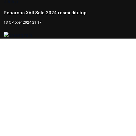
Peparnas XVII Solo 2024 resmi ditutup
13 Oktober 2024 21:17
Jateng raih medali emas goalball putra pada Peparnas XVII
Solo 2024
12 Oktober 2024 17:21