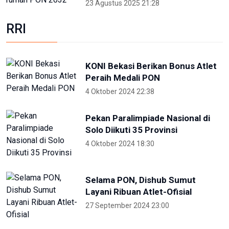
Jatiluwih Bali
23 Mei 2024 13:30
Welcoming Dinner World Water
Forum 2024 di GWK Bali
19 Mei 2024 21:39
High Level Panel sesi ke-3 World
Water Forum
22 Mei 2024 19:57
Para Menteri Kompak Foto
Bareng Elon Musk Di Pembukaan
WWF ke-10
20 Mei 2024 12:47