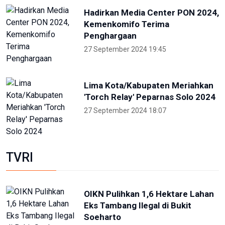
ANTARA
NTB renovasi GOR 17 Desember
untuk persiapan PON XXII
22 Juli 2026 21:20
Porprov NTB 2026 resmi digelar,
jadi persiapan menuju PON 2028
16 Juli 2026 21:52
Skate Day 2026 jaring atlet
Porprov dan PON dari Kaltara
22 Juni 2026 02:34