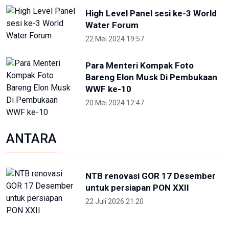
NTB renovasi GOR 17 Desember
untuk persiapan PON XXII
22 Juli 2026 21:20
Porprov NTB 2026 resmi digelar,
jadi persiapan menuju PON 2028
16 Juli 2026 21:52
Skate Day 2026 jaring atlet
Porprov dan PON dari Kaltara
22 Juni 2026 02:34
OIKN Pulihkan 1,6 Hektare Lahan
Eks Tambang Ilegal di Bukit