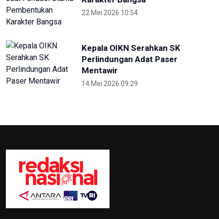
Solo Diikuti 35 Provinsi
4 Oktober 2024 18:30
Selama PON, Dishub Sumut
Layani Ribuan Atlet-Ofisial
27 September 2024 23:00
Hadirkan Media Center PON 2024,
Kemenkomifo Terima
Penghargaan
27 September 2024 19:45
Lima Kota/Kabupaten Meriahkan
'Torch Relay' Peparnas Solo 2024
27 September 2024 18:07