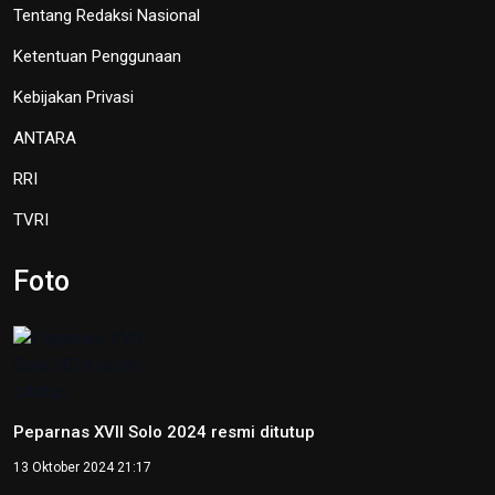
TVRI
OIKN Pulihkan 1,6 Hektare Lahan
Eks Tambang Ilegal di Bukit
Soeharto
19 Juni 2026 13:29
Hari Lingkungan Hidup Sedunia
2026: Ratusan Peserta Padati
Enviwalk di Ibu Kota Nusantara
16 Juni 2026 22:25
Percepat Pembangunan Sesuai