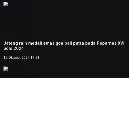
Perpres, Otorita IKN Buka
Peluang Kolaborasi di IEES 2026
12 Juni 2026 22:06
Otorita IKN Tegaskan PAUD Jadi
Fondasi Utama Pembentukan
Karakter Bangsa
22 Mei 2026 10:54
Kepala OIKN Serahkan SK
Perlindungan Adat Paser
Mentawir
14 Mei 2026 09:29