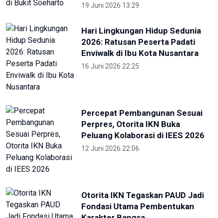
Kejati Papua kembali sita dana
dugaan korupsi PON 20 senilai 5
miliar
5 Desember 2025 20:04
Provinsi Banten ajukan diri jadi
tuan rumah PON 2032
23 Agustus 2025 21:28
RRI
KONI Bekasi Berikan Bonus Atlet
Peraih Medali PON
4 Oktober 2024 22:38
Pekan Paralimpiade Nasional di