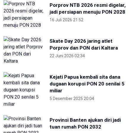
Soeharto
19 Juni 2026 13:29
Hari Lingkungan Hidup Sedunia
2026: Ratusan Peserta Padati
Enviwalk di Ibu Kota Nusantara
16 Juni 2026 22:25
Terpopuler
Foto pilihan pekan keempat Mei
2024
27 Mei 2024 05:11
Partisipan World Water Forum
kunjungi warisan budaya dunia