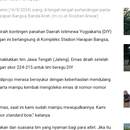
nin (16/9/2024) siang, di tengah-tengah pertandingan partai
rapan Bangsa, Banda Aceh. (rri.co.id: Rosihan Anwar)
iraih kontingen panahan Daerah Istimewa Yogyakarta (DIY)
gan ini berlangsung di Kompleks Stadion Harapan Bangsa,
naklukkan tim Jawa Tengah (Jateng). Emas diraih setelah
gan skor 224-215 untuk tim beregu DIY.
diprojo merasa bersyukur dengan keberhasilan mendulang
akarta mampu kembali mengoleksi emas di nomor-nomor
 emas, saat ini kami sudah mampu mewujudkannya. Kami
mor
standard bow
," katanya.
kan dan suasana tim yang nyaman bagi para atlet. Jika itu