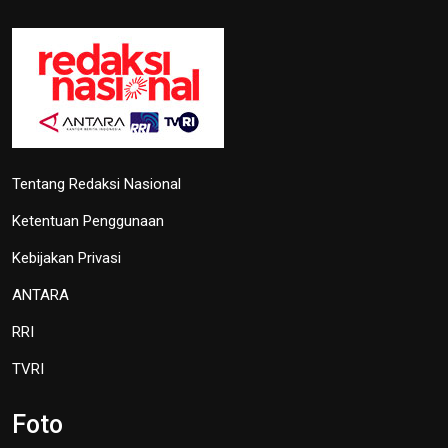
27 September 2024 19:45
Lima Kota/Kabupaten Meriahkan
'Torch Relay' Peparnas Solo 2024
27 September 2024 18:07
TVRI
OIKN Pulihkan 1,6 Hektare Lahan
Eks Tambang Ilegal di Bukit
Soeharto
19 Juni 2026 13:29
Hari Lingkungan Hidup Sedunia