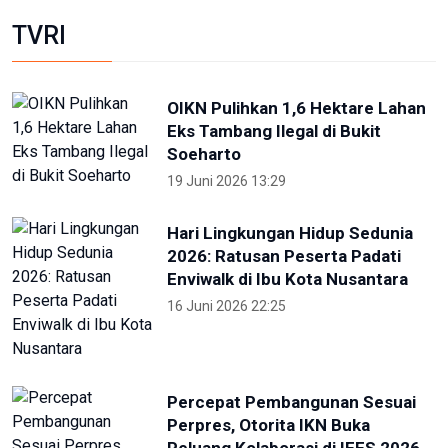
Skate Day 2026 jaring atlet
Porprov dan PON dari Kaltara
22 Juni 2026 02:34
Kejati Papua kembali sita dana
dugaan korupsi PON 20 senilai 5
miliar
5 Desember 2025 20:04
Provinsi Banten ajukan diri jadi
tuan rumah PON 2032
23 Agustus 2025 21:28
RRI