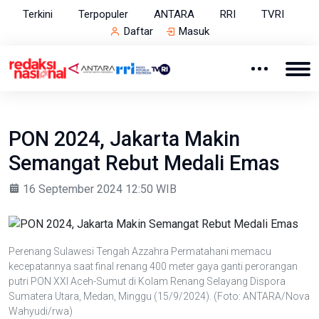
Terkini
Terpopuler
ANTARA
RRI
TVRI
Daftar
Masuk
​PON 2024, Jakarta Makin
Semangat Rebut Medali Emas
16 September 2024 12:50 WIB
Perenang Sulawesi Tengah Azzahra Permatahani memacu
kecepatannya saat final renang 400 meter gaya ganti perorangan
putri PON XXI Aceh-Sumut di Kolam Renang Selayang Dispora
Sumatera Utara, Medan, Minggu (15/9/2024). (Foto: ANTARA/Nova
Wahyudi/rwa)