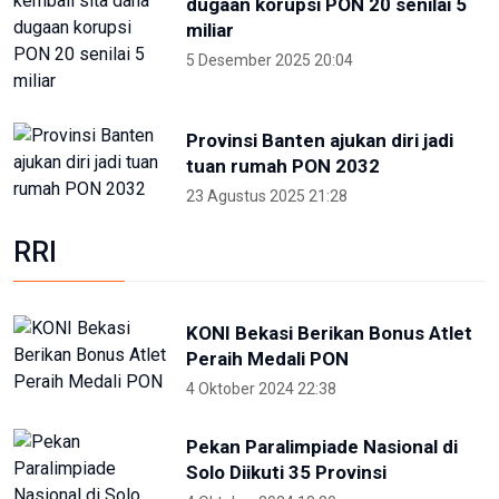
Foto pilihan pekan keempat Mei
2024
27 Mei 2024 05:11
Partisipan World Water Forum
kunjungi warisan budaya dunia
Jatiluwih Bali
23 Mei 2024 13:30
Welcoming Dinner World Water
Forum 2024 di GWK Bali
19 Mei 2024 21:39
High Level Panel sesi ke-3 World
Water Forum