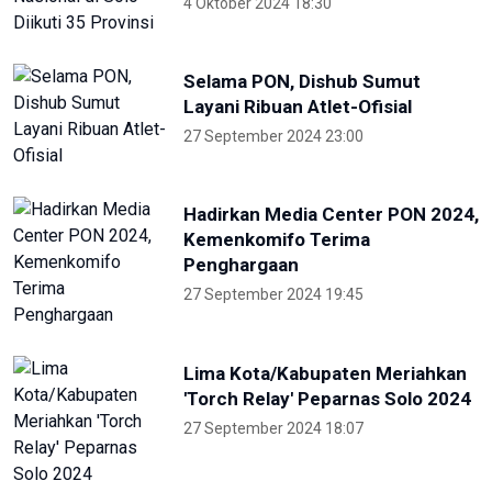
22 Mei 2024 19:57
Para Menteri Kompak Foto
Bareng Elon Musk Di Pembukaan
WWF ke-10
20 Mei 2024 12:47
ANTARA
NTB renovasi GOR 17 Desember
untuk persiapan PON XXII
22 Juli 2026 21:20
Porprov NTB 2026 resmi digelar,
jadi persiapan menuju PON 2028
16 Juli 2026 21:52