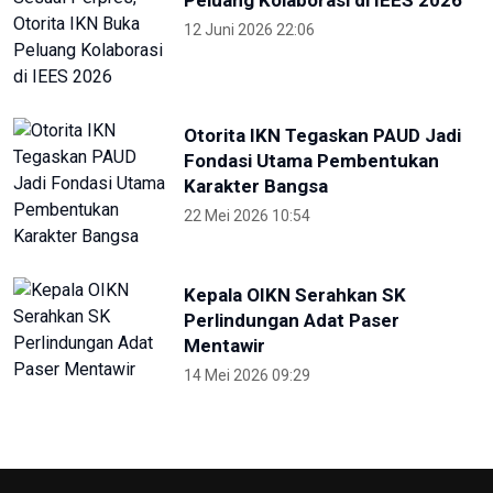
KONI Bekasi Berikan Bonus Atlet
Peraih Medali PON
4 Oktober 2024 22:38
Pekan Paralimpiade Nasional di
Solo Diikuti 35 Provinsi
4 Oktober 2024 18:30
Selama PON, Dishub Sumut
Layani Ribuan Atlet-Ofisial
27 September 2024 23:00
Hadirkan Media Center PON 2024,
Kemenkomifo Terima
Penghargaan