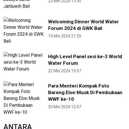
Otorita IKN Ajak Generasi Muda Lawan
Disinformasi dan Hoaks
1 Mei 2026 14:52
Terkini
NTB renovasi GOR 17 Desember
untuk persiapan PON XXII
22 Juli 2026 21:20
Porprov NTB 2026 resmi digelar,
jadi persiapan menuju PON 2028
16 Juli 2026 21:52