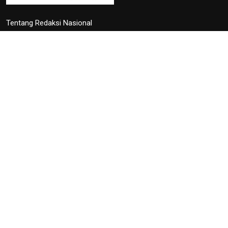
Tentang Redaksi Nasional
Ketentuan Penggunaan
Kebijakan Privasi
ANTARA
RRI
TVRI
Foto
Peparnas XVII Solo 2024 resmi ditutup