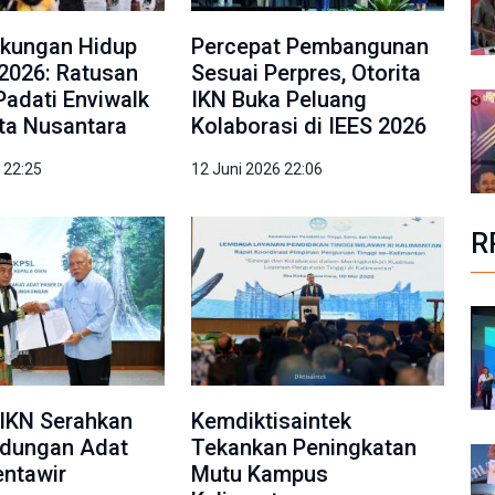
gkungan Hidup
Percepat Pembangunan
2026: Ratusan
Sesuai Perpres, Otorita
Padati Enviwalk
IKN Buka Peluang
ota Nusantara
Kolaborasi di IEES 2026
 22:25
12 Juni 2026 22:06
R
IKN Serahkan
Kemdiktisaintek
ndungan Adat
Tekankan Peningkatan
ntawir
Mutu Kampus