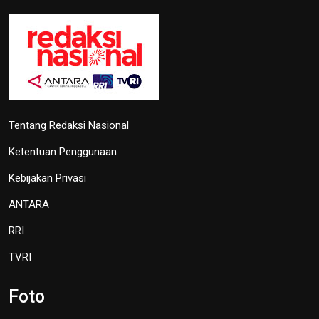
OIKN Pulihkan 1,6 Hektare Lahan
Eks Tambang Ilegal di Bukit
Soeharto
19 Juni 2026 13:29
Hari Lingkungan Hidup Sedunia
2026: Ratusan Peserta Padati
Enviwalk di Ibu Kota Nusantara
16 Juni 2026 22:25
Percepat Pembangunan Sesuai
Perpres, Otorita IKN Buka
Peluang Kolaborasi di IEES 2026
12 Juni 2026 22:06