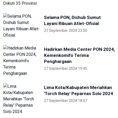
NTB renovasi GOR 17 Desember
untuk persiapan PON XXII
22 Juli 2026 21:20
Porprov NTB 2026 resmi digelar,
jadi persiapan menuju PON 2028
16 Juli 2026 21:52
Skate Day 2026 jaring atlet
Porprov dan PON dari Kaltara
22 Juni 2026 02:34
Kejati Papua kembali sita dana
dugaan korupsi PON 20 senilai 5
miliar
5 Desember 2025 20:04