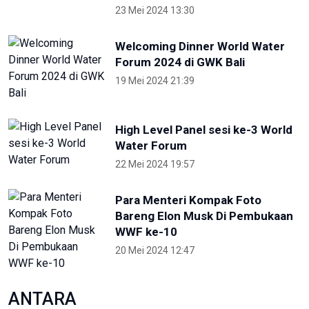
untuk persiapan PON XXII
22 Juli 2026 21:20
Porprov NTB 2026 resmi digelar,
jadi persiapan menuju PON 2028
16 Juli 2026 21:52
Skate Day 2026 jaring atlet
Porprov dan PON dari Kaltara
22 Juni 2026 02:34
OIKN Pulihkan 1,6 Hektare Lahan
Eks Tambang Ilegal di Bukit
Soeharto
19 Juni 2026 13:29