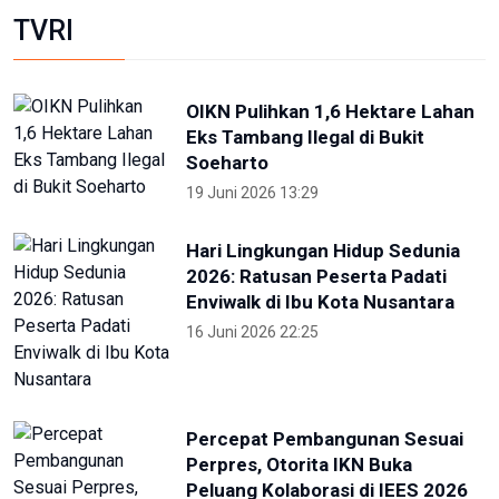
Provinsi Banten ajukan diri jadi
tuan rumah PON 2032
23 Agustus 2025 21:28
RRI
KONI Bekasi Berikan Bonus Atlet
Peraih Medali PON
4 Oktober 2024 22:38
Pekan Paralimpiade Nasional di
Solo Diikuti 35 Provinsi
4 Oktober 2024 18:30