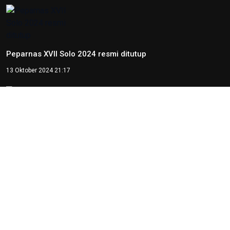
Otorita IKN Tegaskan PAUD Jadi
Fondasi Utama Pembentukan
Karakter Bangsa
22 Mei 2026 10:54
Kepala OIKN Serahkan SK
Perlindungan Adat Paser
Mentawir
14 Mei 2026 09:29