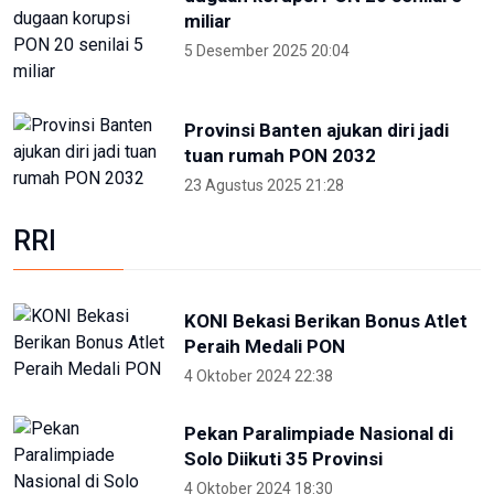
Welcoming Dinner World Water
Forum 2024 di GWK Bali
19 Mei 2024 21:39
High Level Panel sesi ke-3 World
Water Forum
22 Mei 2024 19:57
Para Menteri Kompak Foto
Bareng Elon Musk Di Pembukaan
WWF ke-10
20 Mei 2024 12:47
ANTARA