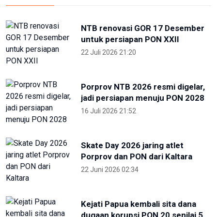
Hari Lingkungan Hidup Sedunia
2026: Ratusan Peserta Padati
Enviwalk di Ibu Kota Nusantara
16 Juni 2026 22:25
Terpopuler
Foto pilihan pekan keempat Mei
2024
27 Mei 2024 05:11
Partisipan World Water Forum
kunjungi warisan budaya dunia
Jatiluwih Bali
23 Mei 2024 13:30