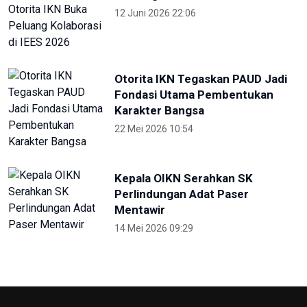
Selama PON, Dishub Sumut
Layani Ribuan Atlet-Ofisial
27 September 2024 23:00
Hadirkan Media Center PON 2024,
Kemenkomifo Terima
Penghargaan
27 September 2024 19:45
Lima Kota/Kabupaten Meriahkan
'Torch Relay' Peparnas Solo 2024
27 September 2024 18:07
TVRI