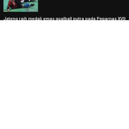
Jateng raih medali emas goalball putra pada Peparnas XVII
Solo 2024
12 Oktober 2024 17:21
Peparnas 2024: Sumatera Selatan raih medali emas
goalball putri
12 Oktober 2024 14:56
Peparnas 2024: Petenis DI Yogyakarta Kevin Sanjaya raih