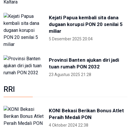
Terpopuler
Foto pilihan pekan keempat Mei
2024
27 Mei 2024 05:11
Partisipan World Water Forum
kunjungi warisan budaya dunia
Jatiluwih Bali
23 Mei 2024 13:30
Welcoming Dinner World Water
Forum 2024 di GWK Bali
19 Mei 2024 21:39