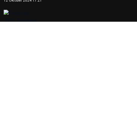
Karakter Bangsa
22 Mei 2026 10:54
Kepala OIKN Serahkan SK
Perlindungan Adat Paser
Mentawir
14 Mei 2026 09:29