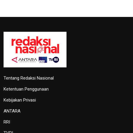
Hadirkan Media Center PON 2024,
Kemenkomifo Terima
Penghargaan
27 September 2024 19:45
Lima Kota/Kabupaten Meriahkan
'Torch Relay' Peparnas Solo 2024
27 September 2024 18:07
TVRI
OIKN Pulihkan 1,6 Hektare Lahan
Eks Tambang Ilegal di Bukit
Soeharto