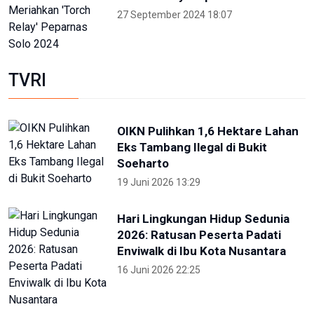
Porprov NTB 2026 resmi digelar,
jadi persiapan menuju PON 2028
16 Juli 2026 21:52
Skate Day 2026 jaring atlet
Porprov dan PON dari Kaltara
22 Juni 2026 02:34
Kejati Papua kembali sita dana
dugaan korupsi PON 20 senilai 5
miliar
5 Desember 2025 20:04
Provinsi Banten ajukan diri jadi
tuan rumah PON 2032