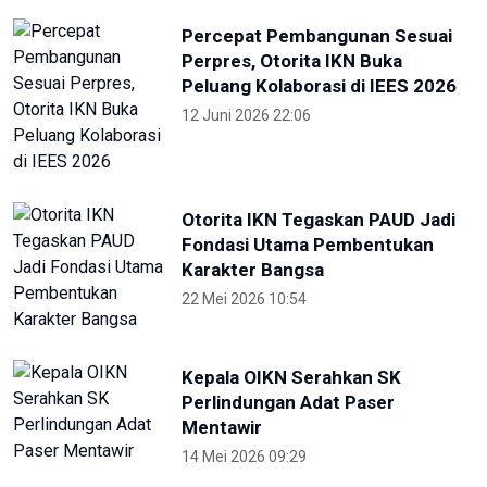
23 Agustus 2025 21:28
RRI
KONI Bekasi Berikan Bonus Atlet
Peraih Medali PON
4 Oktober 2024 22:38
Pekan Paralimpiade Nasional di
Solo Diikuti 35 Provinsi
4 Oktober 2024 18:30
Selama PON, Dishub Sumut
Layani Ribuan Atlet-Ofisial
27 September 2024 23:00