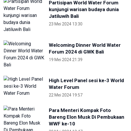
Otorita IKN Ajak Generasi Muda Lawan
Disinformasi dan Hoaks
1 Mei 2026 14:52
Terkini
NTB renovasi GOR 17 Desember
untuk persiapan PON XXII
22 Juli 2026 21:20
Porprov NTB 2026 resmi digelar,