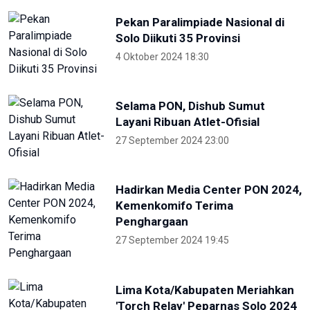
High Level Panel sesi ke-3 World
Water Forum
22 Mei 2024 19:57
Para Menteri Kompak Foto
Bareng Elon Musk Di Pembukaan
WWF ke-10
20 Mei 2024 12:47
ANTARA
NTB renovasi GOR 17 Desember
untuk persiapan PON XXII
22 Juli 2026 21:20