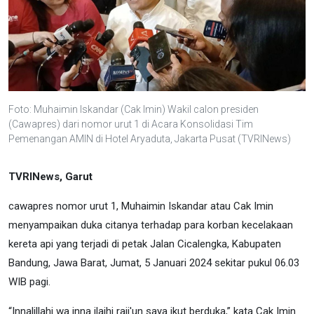
Foto: Muhaimin Iskandar (Cak Imin) Wakil calon presiden
(Cawapres) dari nomor urut 1 di Acara Konsolidasi Tim
Pemenangan AMIN di Hotel Aryaduta, Jakarta Pusat (TVRINews)
TVRINews, Garut
cawapres nomor urut 1, Muhaimin Iskandar atau Cak Imin
menyampaikan duka citanya terhadap para korban kecelakaan
kereta api yang terjadi di petak Jalan Cicalengka, Kabupaten
Bandung, Jawa Barat, Jumat, 5 Januari 2024 sekitar pukul 06.03
WIB pagi.
“Innalillahi wa inna ilaihi raji'un saya ikut berduka,” kata Cak Imin