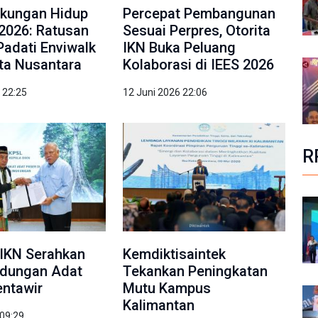
gkungan Hidup
Percepat Pembangunan
2026: Ratusan
Sesuai Perpres, Otorita
Padati Enviwalk
IKN Buka Peluang
ota Nusantara
Kolaborasi di IEES 2026
 22:25
12 Juni 2026 22:06
R
IKN Serahkan
Kemdiktisaintek
ndungan Adat
Tekankan Peningkatan
ntawir
Mutu Kampus
Kalimantan
 09:29