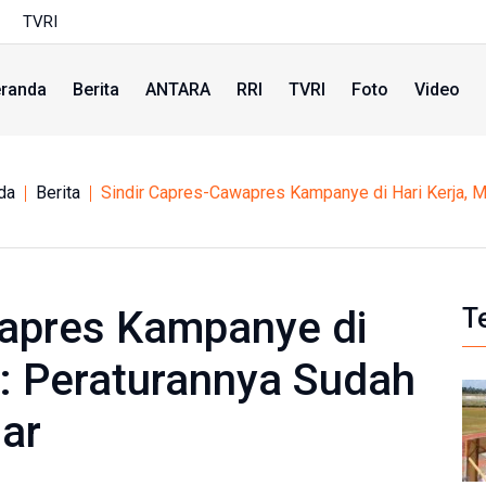
TVRI
randa
Berita
ANTARA
RRI
TVRI
Foto
Video
da
Berita
Sindir Capres-Cawapres Kampanye di Hari Kerja, M
wapres Kampanye di
T
d: Peraturannya Sudah
gar