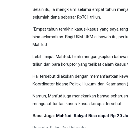
Selain itu, Ia mengklaim selama empat tahun menj
sejumlah dana sebesar Rp701 triliun.
“Empat tahun terakhir, kasus-kasus yang saya tanga
bisa selamatkan. Bagi UKM-UKM di bawah itu, per
Mahfud.
Lebih lanjut, Mahfud, telah mengungkapkan bahwa i
triliun dari para koruptor yang terlibat dalam kasus 
Hal tersebut dilakukan dengan memanfaatkan kewen
Koordinator bidang Politik, Hukum, dan Keamanan
Namun, Mahfud juga menekankan bahwa seharusnya 
mengusut tuntas kasus-kasus korupsi tersebut.
Baca Juga:
Mahfud: Rakyat Bisa dapat Rp 20 Ju
Pewarta: Ridho Dwi Putranto