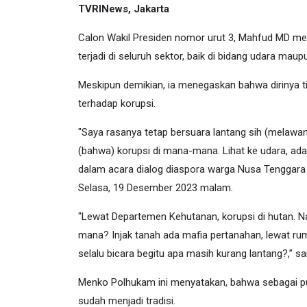
TVRINews, Jakarta
Calon Wakil Presiden nomor urut 3, Mahfud MD me
terjadi di seluruh sektor, baik di bidang udara maupu
Meskipun demikian, ia menegaskan bahwa dirinya 
terhadap korupsi.
"Saya rasanya tetap bersuara lantang sih (melawan 
(bahwa) korupsi di mana-mana. Lihat ke udara, ad
dalam acara dialog diaspora warga Nusa Tenggara
Selasa, 19 Desember 2023 malam.
"Lewat Departemen Kehutanan, korupsi di hutan. Nai
mana? Injak tanah ada mafia pertanahan, lewat rum
selalu bicara begitu apa masih kurang lantang?,” 
Menko Polhukam ini menyatakan, bahwa sebagai put
sudah menjadi tradisi.