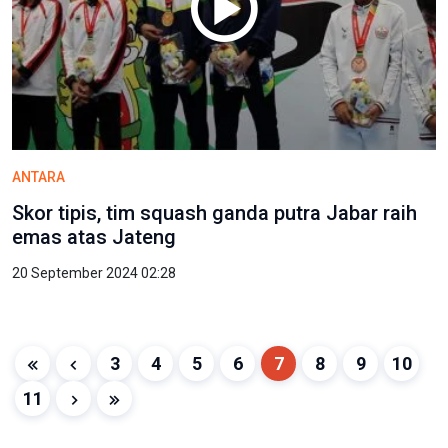
ANTARA
Skor tipis, tim squash ganda putra Jabar raih
emas atas Jateng
20 September 2024 02:28
3
4
5
6
7
8
9
10
11