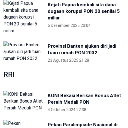
Para Menteri Kompak Foto
Bareng Elon Musk Di Pembukaan
WWF ke-10
20 Mei 2024 12:47
ANTARA
NTB renovasi GOR 17 Desember
untuk persiapan PON XXII
22 Juli 2026 21:20
Porprov NTB 2026 resmi digelar,
jadi persiapan menuju PON 2028
16 Juli 2026 21:52