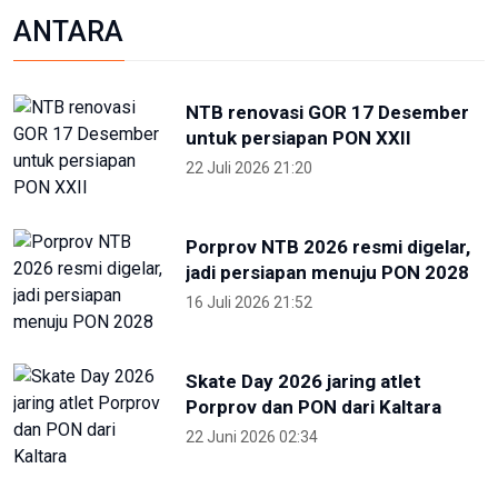
Foto pilihan pekan keempat Mei
2024
27 Mei 2024 05:11
Partisipan World Water Forum
kunjungi warisan budaya dunia
Jatiluwih Bali
23 Mei 2024 13:30
Welcoming Dinner World Water
Forum 2024 di GWK Bali
19 Mei 2024 21:39
High Level Panel sesi ke-3 World
Water Forum
22 Mei 2024 19:57