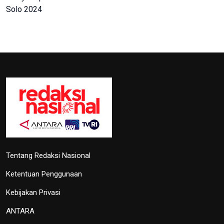
KONI Bekasi Berikan Bonus Atlet
Peraih Medali PON
4 Oktober 2024 22:38
Pekan Paralimpiade Nasional di
Solo Diikuti 35 Provinsi
4 Oktober 2024 18:30
Selama PON, Dishub Sumut
Layani Ribuan Atlet-Ofisial
27 September 2024 23:00
Hadirkan Media Center PON 2024,
Kemenkomifo Terima
Penghargaan