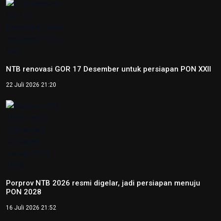
Peparnas 2024: Petenis DI Yogyakarta Kevin Sanjaya raih
emas tunggal putra tenis kursi roda
12 Oktober 2024 14:37