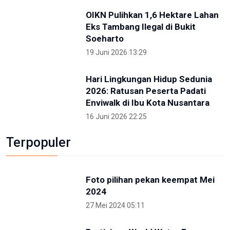
20 Desember 2023 15:40
105
106
107
108
109
110
111
112
113
Terkini
NTB renovasi GOR 17 Desember
untuk persiapan PON XXII
22 Juli 2026 21:20
Porprov NTB 2026 resmi digelar,
jadi persiapan menuju PON 2028
16 Juli 2026 21:52