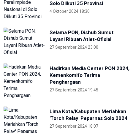
Skate Day 2026 jaring atlet
Porprov dan PON dari Kaltara
22 Juni 2026 02:34
Kejati Papua kembali sita dana
dugaan korupsi PON 20 senilai 5
miliar
5 Desember 2025 20:04
Provinsi Banten ajukan diri jadi
tuan rumah PON 2032
23 Agustus 2025 21:28
RRI