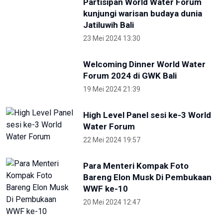
Skate Day 2026 jaring atlet
Porprov dan PON dari Kaltara
22 Juni 2026 02:34
OIKN Pulihkan 1,6 Hektare Lahan
Eks Tambang Ilegal di Bukit
Soeharto
19 Juni 2026 13:29
Hari Lingkungan Hidup Sedunia
2026: Ratusan Peserta Padati
Enviwalk di Ibu Kota Nusantara
16 Juni 2026 22:25
Terpopuler