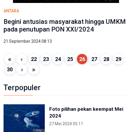
ANTARA
Begini antusias masyarakat hingga UMKM
pada penutupan PON XXI/2024
21 September 2024 08:13
22
23
24
25
26
27
28
29
30
Terpopuler
Foto pilihan pekan keempat Mei
2024
27 Mei 2024 05:11