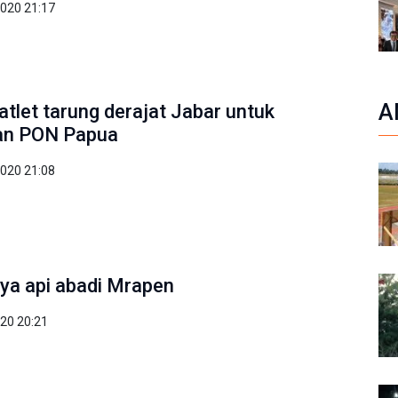
2020 21:17
A
atlet tarung derajat Jabar untuk
an PON Papua
2020 21:08
a api abadi Mrapen
020 20:21