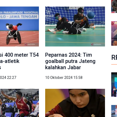
asi 400 meter T54
Peparnas 2024: Tim
R
a-atletik
goalball putra Jateng
s
kalahkan Jabar
2024 22:27
10 Oktober 2024 15:58