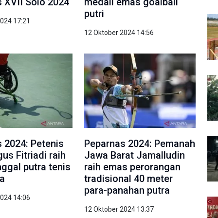
 XVII Solo 2024
medali emas goalball
putri
2024 17:21
12 Oktober 2024 14:56
 2024: Petenis
Peparnas 2024: Pemanah
us Fitriadi raih
Jawa Barat Jamalludin
ggal putra tenis
raih emas perorangan
da
tradisional 40 meter
para-panahan putra
2024 14:06
12 Oktober 2024 13:37