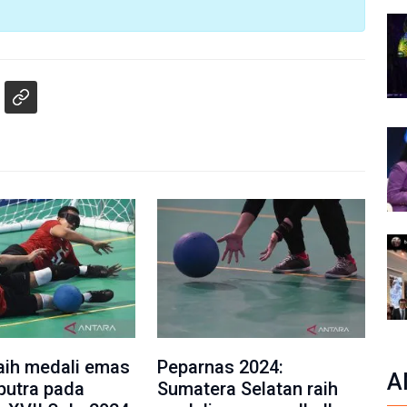
aih medali emas
Peparnas 2024:
A
 putra pada
Sumatera Selatan raih