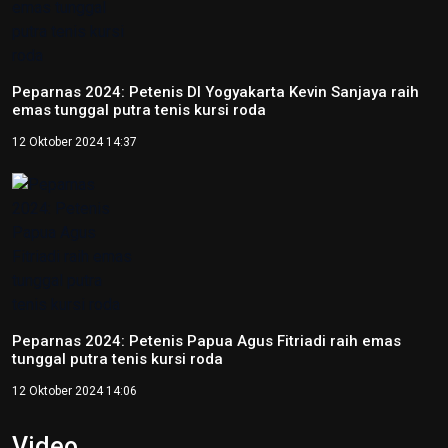
Porprov NTB 2026 resmi digelar, jadi persiapan menuju
PON 2028
16 Juli 2026 21:52
Skate Day 2026 jaring atlet Porprov dan PON dari Kaltara
22 Juni 2026 02:34