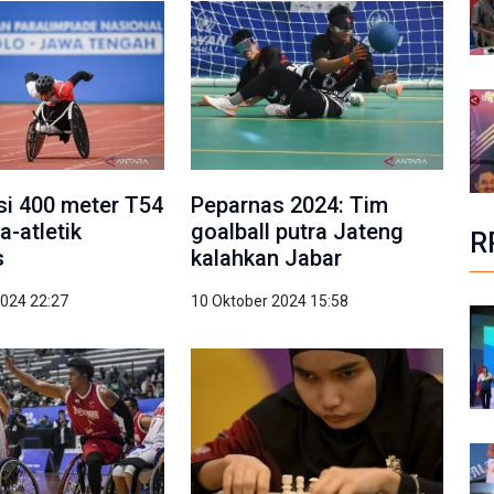
asi 400 meter T54
Peparnas 2024: Tim
a-atletik
goalball putra Jateng
R
s
kalahkan Jabar
2024 22:27
10 Oktober 2024 15:58