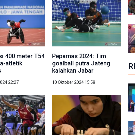
asi 400 meter T54
Peparnas 2024: Tim
a-atletik
goalball putra Jateng
R
s
kalahkan Jabar
2024 22:27
10 Oktober 2024 15:58