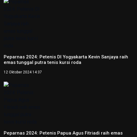
NTB renovasi GOR 17 Desember untuk persiapan PON XXII
22 Juli 2026 21:20
Porprov NTB 2026 resmi digelar, jadi persiapan menuju
PON 2028
16 Juli 2026 21:52
Skate Day 2026 jaring atlet Porprov dan PON dari Kaltara
22 Juni 2026 02:34