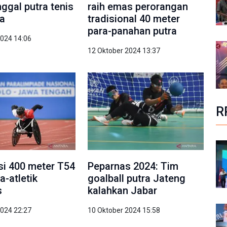
ggal putra tenis
raih emas perorangan
da
tradisional 40 meter
para-panahan putra
2024 14:06
12 Oktober 2024 13:37
R
asi 400 meter T54
Peparnas 2024: Tim
a-atletik
goalball putra Jateng
s
kalahkan Jabar
2024 22:27
10 Oktober 2024 15:58