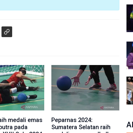
aih medali emas
Peparnas 2024:
A
 putra pada
Sumatera Selatan raih