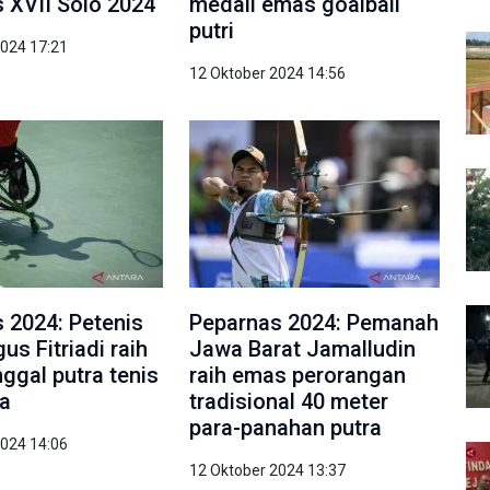
 XVII Solo 2024
medali emas goalball
putri
2024 17:21
12 Oktober 2024 14:56
 2024: Petenis
Peparnas 2024: Pemanah
us Fitriadi raih
Jawa Barat Jamalludin
ggal putra tenis
raih emas perorangan
da
tradisional 40 meter
para-panahan putra
2024 14:06
12 Oktober 2024 13:37