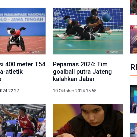
asi 400 meter T54
Peparnas 2024: Tim
R
a-atletik
goalball putra Jateng
s
kalahkan Jabar
2024 22:27
10 Oktober 2024 15:58