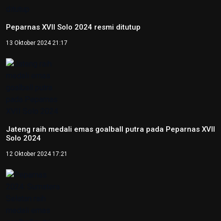
Jateng raih medali emas goalball putra pada Peparnas XVII
Solo 2024
12 Oktober 2024 17:21
Peparnas 2024: Sumatera Selatan raih medali emas
goalball putri
12 Oktober 2024 14:56
Peparnas 2024: Petenis DI Yogyakarta Kevin Sanjaya raih
emas tunggal putra tenis kursi roda
12 Oktober 2024 14:37
Peparnas 2024: Petenis Papua Agus Fitriadi raih emas
tunggal putra tenis kursi roda
12 Oktober 2024 14:06