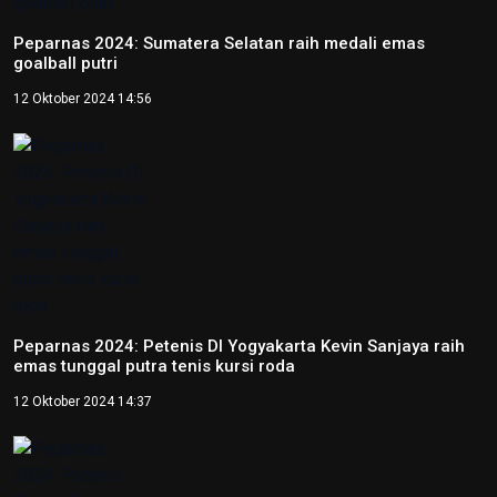
Video
NTB renovasi GOR 17 Desember untuk persiapan PON XXII
22 Juli 2026 21:20