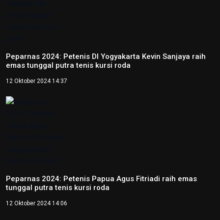
NTB renovasi GOR 17 Desember untuk persiapan PON XXII
22 Juli 2026 21:20
Porprov NTB 2026 resmi digelar, jadi persiapan menuju
PON 2028
16 Juli 2026 21:52