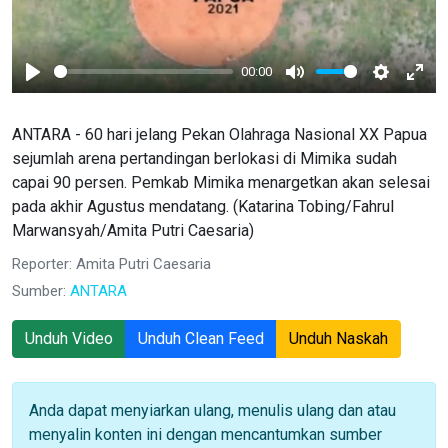
00:00
Play
Mute
Settings
Ente
full
ANTARA - 60 hari jelang Pekan Olahraga Nasional XX Papua
sejumlah arena pertandingan berlokasi di Mimika sudah
capai 90 persen. Pemkab Mimika menargetkan akan selesai
pada akhir Agustus mendatang. (Katarina Tobing/Fahrul
Marwansyah/Amita Putri Caesaria)
Reporter: Amita Putri Caesaria
Sumber:
ANTARA
Unduh Video
Unduh Clean Feed
Unduh Naskah
Anda dapat menyiarkan ulang, menulis ulang dan atau
menyalin konten ini dengan mencantumkan sumber