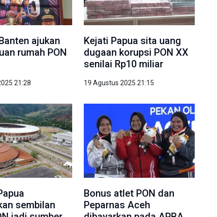
 Banten ajukan
Kejati Papua sita uang
i tuan rumah PON
dugaan korupsi PON XX
senilai Rp10 miliar
2025 21:28
19 Agustus 2025 21:15
Papua
Bonus atlet PON dan
kan sembilan
Peparnas Aceh
N jadi sumber
dibayarkan pada APBA