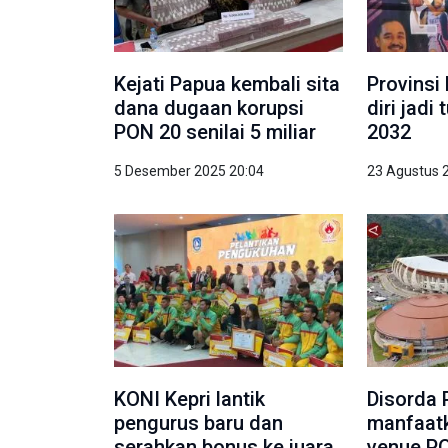
Kejati Papua kembali sita
Provinsi
dana dugaan korupsi
diri jad
PON 20 senilai 5 miliar
2032
5 Desember 2025 20:04
23 Agustus 
KONI Kepri lantik
Disorda 
pengurus baru dan
manfaat
serahkan bonus ke juara
venue PO