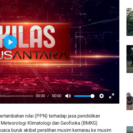
Play
00:00
00:00
Mute
Settings
Enter
fullscreen
rtambahan nilai (PPN) terhadap jasa pendidikan
 Meteorologi Klimatologi dan Geofisika (BMKG)
uaca buruk akibat peralihan musim kemarau ke musim