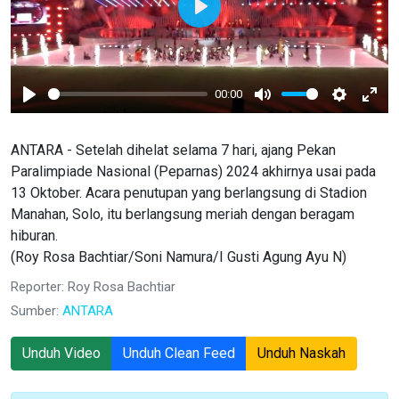
Play
00:00
Play
Mute
Settings
Ente
full
ANTARA - Setelah dihelat selama 7 hari, ajang Pekan
Paralimpiade Nasional (Peparnas) 2024 akhirnya usai pada
13 Oktober. Acara penutupan yang berlangsung di Stadion
Manahan, Solo, itu berlangsung meriah dengan beragam
hiburan.
(Roy Rosa Bachtiar/Soni Namura/I Gusti Agung Ayu N)
Reporter: Roy Rosa Bachtiar
Sumber:
ANTARA
Unduh Video
Unduh Clean Feed
Unduh Naskah