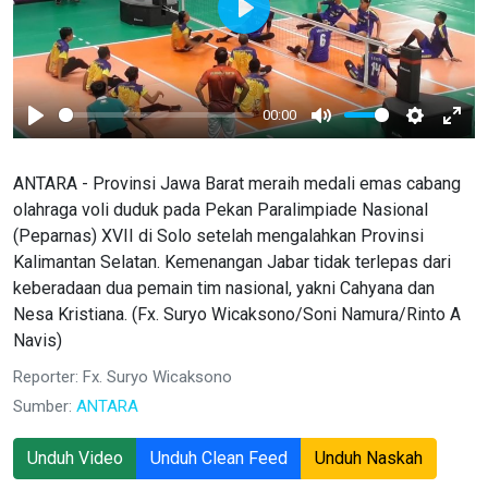
Play
00:00
Play
Mute
Settings
Ente
full
ANTARA - Provinsi Jawa Barat meraih medali emas cabang
olahraga voli duduk pada Pekan Paralimpiade Nasional
(Peparnas) XVII di Solo setelah mengalahkan Provinsi
Kalimantan Selatan. Kemenangan Jabar tidak terlepas dari
keberadaan dua pemain tim nasional, yakni Cahyana dan
Nesa Kristiana. (Fx. Suryo Wicaksono/Soni Namura/Rinto A
Navis)
Reporter: Fx. Suryo Wicaksono
Sumber:
ANTARA
Unduh Video
Unduh Clean Feed
Unduh Naskah