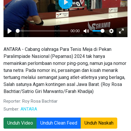
Play
00:00
Play
Mute
Settings
Ente
full
ANTARA - Cabang olahraga Para Tenis Meja di Pekan
Paralimpiade Nasional (Peparnas) 2024 tak hanya
memainkan perlombaan nomor ping-pong, namun juga nomor
tuna netra. Pada nomor ini, persaingan dan kisah menarik
tertuang melalui semangat juang atlet-atletnya yang berlaga,
Salah satunya Agam kontingen asal Jawa Barat. (Roy Rosa
Bachtiar/Satrio Giri Marwanto/Farah Khadija)
Reporter: Roy Rosa Bachtiar
Sumber:
ANTARA
Unduh Video
Unduh Clean Feed
Unduh Naskah