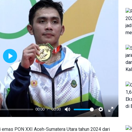
Play
00:00
00:00
Mute
Settings
Enter
fullscreen
 emas PON XXI Aceh-Sumatera Utara tahun 2024 dari