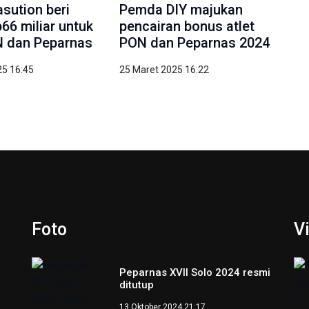
sution beri
Pemda DIY majukan
66 miliar untuk
pencairan bonus atlet
N dan Peparnas
PON dan Peparnas 2024
25 16:45
25 Maret 2025 16:22
Foto
V
Peparnas XVII Solo 2024 resmi
ditutup
13 Oktober 2024 21:17