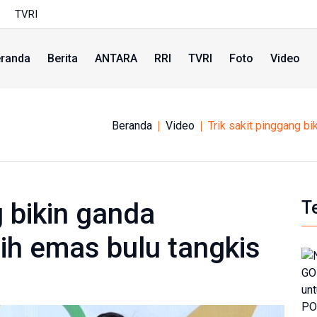
TVRI
randa
Berita
ANTARA
RRI
TVRI
Foto
Video
Beranda
Video
Trik sakit pinggang b
g bikin ganda
T
ih emas bulu tangkis