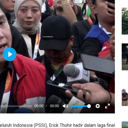
Play
00:00
00:00
Mute
Settings
Enter
fullscreen
uh Indonesia (PSSI), Erick Thohir hadir dalam laga final