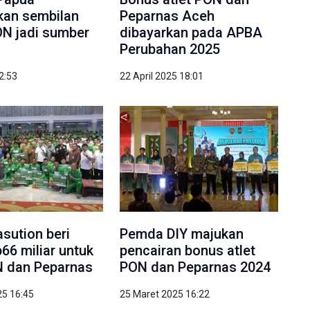
kan sembilan
Peparnas Aceh
N jadi sumber
dibayarkan pada APBA
Perubahan 2025
22:53
22 April 2025 18:01
sution beri
Pemda DIY majukan
66 miliar untuk
pencairan bonus atlet
N dan Peparnas
PON dan Peparnas 2024
25 16:45
25 Maret 2025 16:22