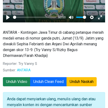
00:00
Play
Mute
Settings
Ente
full
ANTARA - Kontingen Jawa Timur di cabang petanque meraih
medali emas di nomor ganda putri, Jumat (13/9). Jatim yang
diwakili Sephia Febrianti dan Anjani Dwi Apriliah menang
dengan skor 13-9. (Try Vanny S/Rizky Bagus
Dhermawan/Farah Khadija)
Reporter: Try Vanny S
Sumber:
ANTARA
Unduh Video
Unduh Clean Feed
Unduh Naskah
Anda dapat menyiarkan ulang, menulis ulang dan atau
menyalin konten ini dengan mencantumkan sumber