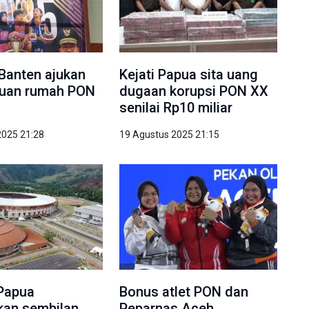
 Banten ajukan
Kejati Papua sita uang
i tuan rumah PON
dugaan korupsi PON XX
senilai Rp10 miliar
2025 21:28
19 Agustus 2025 21:15
Papua
Bonus atlet PON dan
kan sembilan
Peparnas Aceh