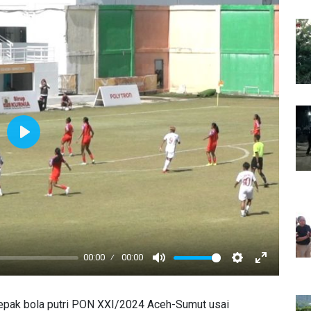
Play
00:00
00:00
Mute
Settings
Enter
fullscreen
 sepak bola putri PON XXI/2024 Aceh-Sumut usai