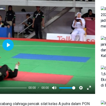
Play
00:00
00:00
Mute
Settings
Enter
fullscreen
 cabang olahraga pencak silat kelas A putra dalam PON